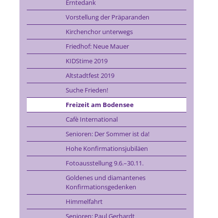
Erntedank
Vorstellung der Präparanden
Kirchenchor unterwegs
Friedhof: Neue Mauer
KIDStime 2019
Altstadtfest 2019
Suche Frieden!
Freizeit am Bodensee
Cafè International
Senioren: Der Sommer ist da!
Hohe Konfirmationsjubiläen
Fotoausstellung 9.6.–30.11.
Goldenes und diamantenes
Konfirmationsgedenken
Himmelfahrt
Senioren: Paul Gerhardt