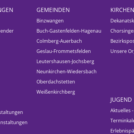
NGEN
GEMEINDEN
KIRCHE
Binzwangen
Dekanatsk
lender
Buch-Gastenfelden-Hagenau
Chorsinge
Colmberg-Auerbach
Bezirkspo
Geslau-Frommetsfelden
Unsere Or
Leutershausen-Jochsberg
Neunkirchen-Wiedersbach
Oberdachstetten
Weißenkirchberg
JUGEND
Aktuelles 
staltungen
Terminkal
nstaltungen
Erlebnisp