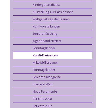
Kindergottesdienst
Ausstellung zur Passionszeit
Weltgebetstag der Frauen
Konfivorstellungen
Seniorenfasching
Jugendband streicht
Sonntagskinder
Konfi-Freizeiten
Mike Müllerbauer
Sonntagskinder
Senioren Klangreise
Pfarrerin Walz
Neue Paramente
Berichte 2008
Berichte 2007