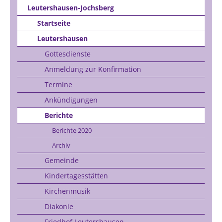
Leutershausen-Jochsberg
Startseite
Leutershausen
Gottesdienste
Anmeldung zur Konfirmation
Termine
Ankündigungen
Berichte
Berichte 2020
Archiv
Gemeinde
Kindertagesstätten
Kirchenmusik
Diakonie
Friedhof Leutershausen