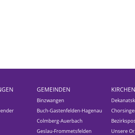
NGEN
GEMEINDEN
KIRCHE
Binzwangen
Dekanatsk
lender
Buch-Gastenfelden-Hagenau
Chorsinge
Colmberg-Auerbach
Bezirkspo
Geslau-Frommetsfelden
Unsere Or