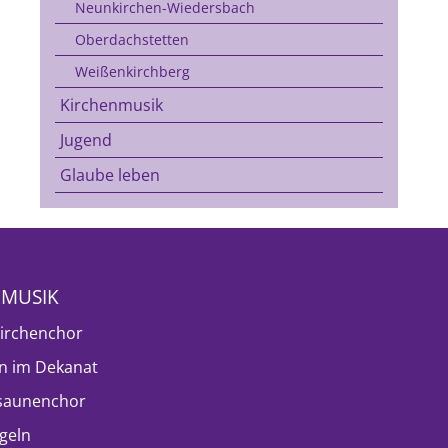
Neunkirchen-Wiedersbach
Oberdachstetten
Weißenkirchberg
Kirchenmusik
Jugend
Glaube leben
NMUSIK
irchenchor
n im Dekanat
saunenchor
geln