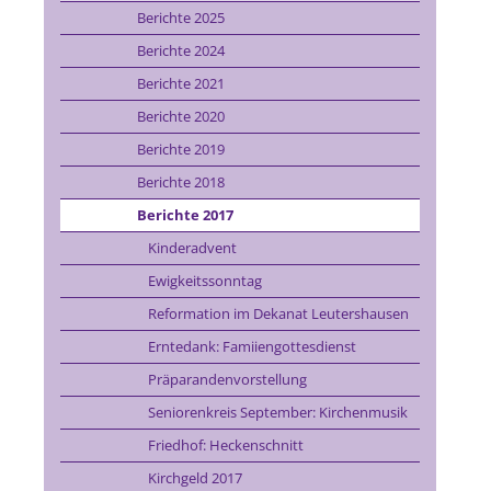
Berichte 2025
Berichte 2024
Berichte 2021
Berichte 2020
Berichte 2019
Berichte 2018
Berichte 2017
Kinderadvent
Ewigkeitssonntag
Reformation im Dekanat Leutershausen
Erntedank: Famiiengottesdienst
Präparandenvorstellung
Seniorenkreis September: Kirchenmusik
Friedhof: Heckenschnitt
Kirchgeld 2017