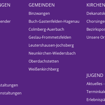
NGEN
GEMEINDEN
KIRCHE
Binzwangen
Dekanatsk
lender
Buch-Gastenfelden-Hagenau
Chorsinge
Colmberg-Auerbach
Bezirkspo
Geslau-Frommetsfelden
Unsere Or
Leutershausen-Jochsberg
Neunkirchen-Wiedersbach
Oberdachstetten
Weißenkirchberg
JUGEND
Aktuelles 
staltungen
Terminkal
nstaltungen
Erlebnisp