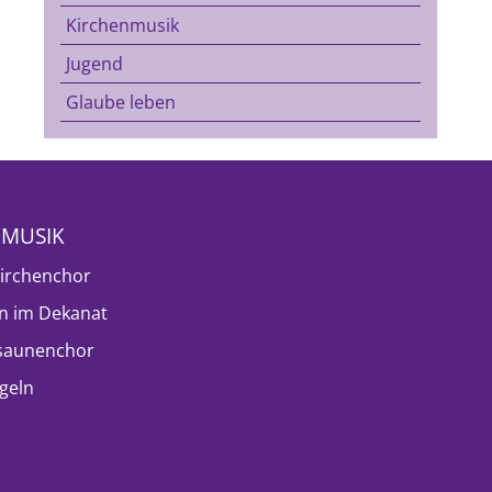
Kirchenmusik
Jugend
Glaube leben
NMUSIK
irchenchor
n im Dekanat
saunenchor
geln