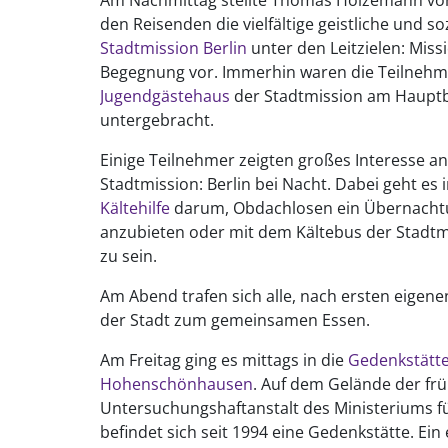
Am Nachmittag stellte Thomas Hölzemann von
den Reisenden die vielfältige geistliche und so
Stadtmission Berlin
unter den Leitzielen: Miss
Begegnung vor. Immerhin waren die Teilnehme
Jugendgästehaus
der Stadtmission am Haupt
untergebracht.
Einige Teilnehmer zeigten großes Interesse 
Stadtmission: Berlin bei Nacht. Dabei geht e
Kältehilfe
darum, Obdachlosen ein Übernacht
anzubieten oder mit dem Kältebus der Stadt
zu sein.
Am Abend trafen sich alle, nach ersten eigen
der Stadt zum gemeinsamen Essen.
Am Freitag ging es mittags in die
Gedenkstätte
Hohenschönhausen
. Auf dem Gelände der fr
Untersuchungshaftanstalt des Ministeriums fü
befindet sich seit 1994 eine Gedenkstätte. Ein