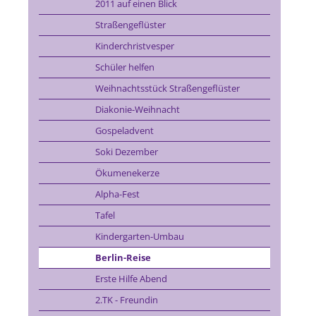
2011 auf einen Blick
Straßengeflüster
Kinderchristvesper
Schüler helfen
Weihnachtsstück Straßengeflüster
Diakonie-Weihnacht
Gospeladvent
Soki Dezember
Ökumenekerze
Alpha-Fest
Tafel
Kindergarten-Umbau
Berlin-Reise
Erste Hilfe Abend
2.TK - Freundin