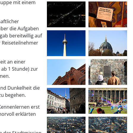
ruppe mit einem
aftlicher
über die Aufgaben
ab bereitwillig auf
r Reiseteilnehmer
it an einer
 ab 1 Stunde) zur
hmen.
nd Dunkelheit die
zu begehen.
Kennenlernen erst
orvoll erklärten