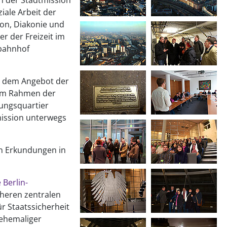
 der Stadtmission
ziale Arbeit der
ion, Diakonie und
r der Freizeit im
bahnhof
an dem Angebot der
s im Rahmen der
ungsquartier
mission unterwegs
en Erkundungen in
 Berlin-
üheren zentralen
r Staatssicherheit
 ehemaliger