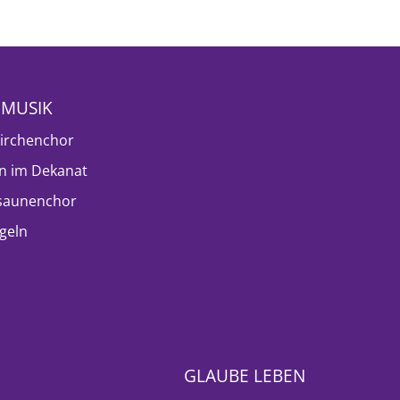
NMUSIK
irchenchor
n im Dekanat
saunenchor
geln
GLAUBE LEBEN