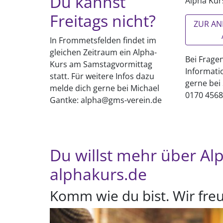
Du kannst
Alpha Kur
Freitags nicht?
ZUR A
In Frommetsfelden findet im
gleichen Zeitraum ein Alpha-
Bei Frage
Kurs am Samstagvormittag
Informati
statt. Für weitere Infos dazu
gerne bei
melde dich gerne bei Michael
0170 456
Gantke: alpha@gms-verein.de
Du willst mehr über Al
alphakurs.de
Komm wie du bist. Wir freu