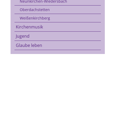
Neunkirchen-Wiedersbach
Oberdachstetten
Weißenkirchberg
Kirchenmusik
Jugend
Glaube leben