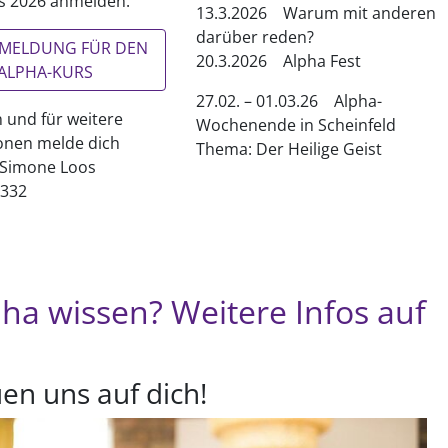
s 2026 anmelden:
13.3.2026 Warum mit anderen
darüber reden?
NMELDUNG FÜR DEN
20.3.2026 Alpha Fest
ALPHA-KURS
27.02. – 01.03.26 Alpha-
n und für weitere
Wochenende in Scheinfeld
onen melde dich
Thema: Der Heilige Geist
 Simone Loos
8332
pha wissen? Weitere Infos auf
en uns auf dich!