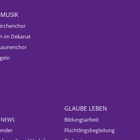
NMUSIK
irchenchor
n im Dekanat
saunenchor
geln
GLAUBE LEBEN
- NEWS
Bildungsarbeit
ender
Flüchtlingsbegleitung