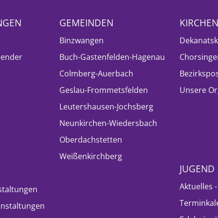
NGEN
GEMEINDEN
KIRCHE
Binzwangen
Dekanatsk
lender
Buch-Gastenfelden-Hagenau
Chorsinge
Colmberg-Auerbach
Bezirkspo
Geslau-Frommetsfelden
Unsere Or
Leutershausen-Jochsberg
Neunkirchen-Wiedersbach
Oberdachstetten
Weißenkirchberg
JUGEND
Aktuelles 
staltungen
Terminkal
nstaltungen