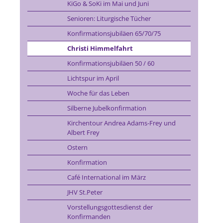
KiGo & SoKi im Mai und Juni
Senioren: Liturgische Tücher
Konfirmationsjubiläen 65/70/75
Christi Himmelfahrt
Konfirmationsjubiläen 50 / 60
Lichtspur im April
Woche für das Leben
Silberne Jubelkonfirmation
Kirchentour Andrea Adams-Frey und
Albert Frey
Ostern
Konfirmation
Café International im März
JHV St.Peter
Vorstellungsgottesdienst der
Konfirmanden