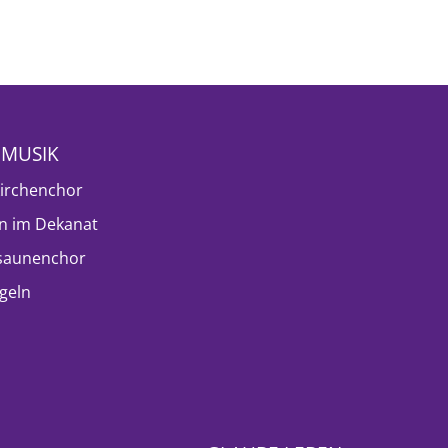
NMUSIK
irchenchor
n im Dekanat
saunenchor
geln