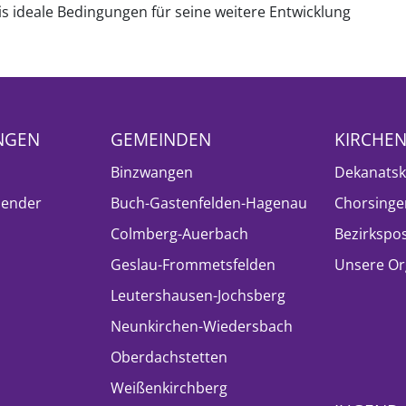
is ideale Bedingungen für seine weitere Entwicklung
NGEN
GEMEINDEN
KIRCHE
Binzwangen
Dekanatsk
lender
Buch-Gastenfelden-Hagenau
Chorsinge
Colmberg-Auerbach
Bezirkspo
Geslau-Frommetsfelden
Unsere Or
Leutershausen-Jochsberg
Neunkirchen-Wiedersbach
Oberdachstetten
Weißenkirchberg