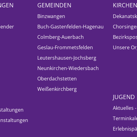
NGEN
GEMEINDEN
KIRCHE
Binzwangen
Dekanatsk
lender
Buch-Gastenfelden-Hagenau
Chorsinge
Colmberg-Auerbach
Bezirkspo
Geslau-Frommetsfelden
Unsere Or
Leutershausen-Jochsberg
Neunkirchen-Wiedersbach
Oberdachstetten
Weißenkirchberg
JUGEND
Aktuelles 
staltungen
Terminkal
nstaltungen
Erlebnisp