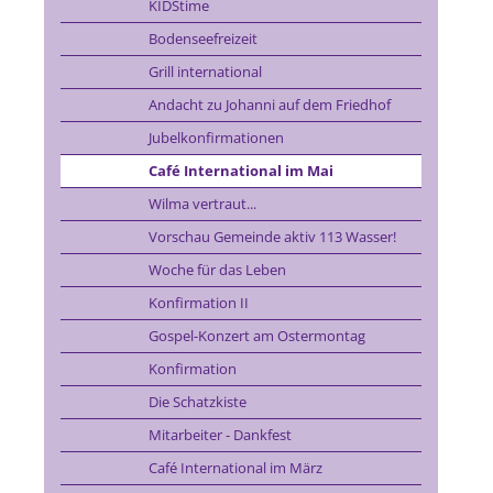
KIDStime
Bodenseefreizeit
Grill international
Andacht zu Johanni auf dem Friedhof
Jubelkonfirmationen
Café International im Mai
Wilma vertraut...
Vorschau Gemeinde aktiv 113 Wasser!
Woche für das Leben
Konfirmation II
Gospel-Konzert am Ostermontag
Konfirmation
Die Schatzkiste
Mitarbeiter - Dankfest
Café International im März