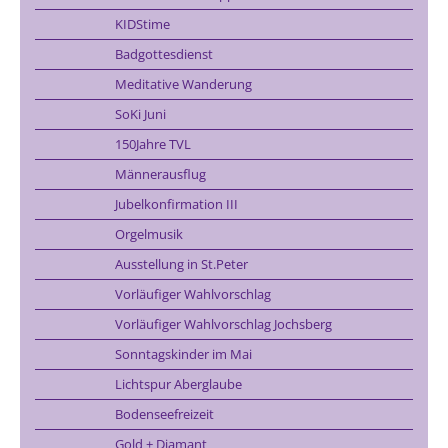
KIDStime
Badgottesdienst
Meditative Wanderung
SoKi Juni
150Jahre TVL
Männerausflug
Jubelkonfirmation III
Orgelmusik
Ausstellung in St.Peter
Vorläufiger Wahlvorschlag
Vorläufiger Wahlvorschlag Jochsberg
Sonntagskinder im Mai
Lichtspur Aberglaube
Bodenseefreizeit
Gold + Diamant