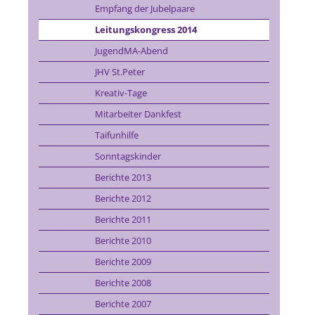
Empfang der Jubelpaare
Leitungskongress 2014
JugendMA-Abend
JHV St.Peter
Kreativ-Tage
Mitarbeiter Dankfest
Taifunhilfe
Sonntagskinder
Berichte 2013
Berichte 2012
Berichte 2011
Berichte 2010
Berichte 2009
Berichte 2008
Berichte 2007