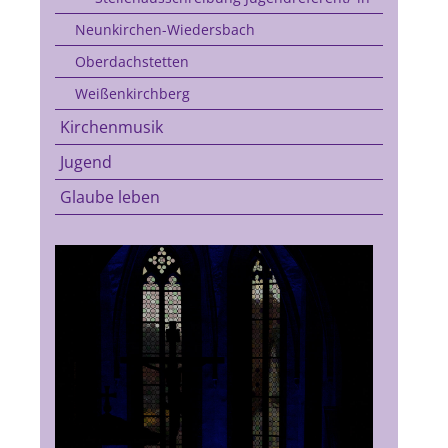
Neunkirchen-Wiedersbach
Oberdachstetten
Weißenkirchberg
Kirchenmusik
Jugend
Glaube leben