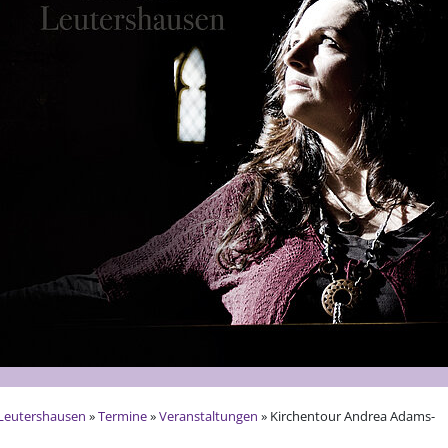
Leutershausen
»
Termine
»
Veranstaltungen
» Kirchentour Andrea Adams-