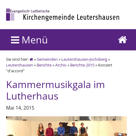
Menü
Sie sind hier:
»
Gemeinden
»
Leutershausen-Jochsberg
»
Leutershausen
»
Berichte
»
Archiv
»
Berichte 2015
» Konzert
"d'accord"
Kammermusikgala im
Lutherhaus
Mai 14, 2015