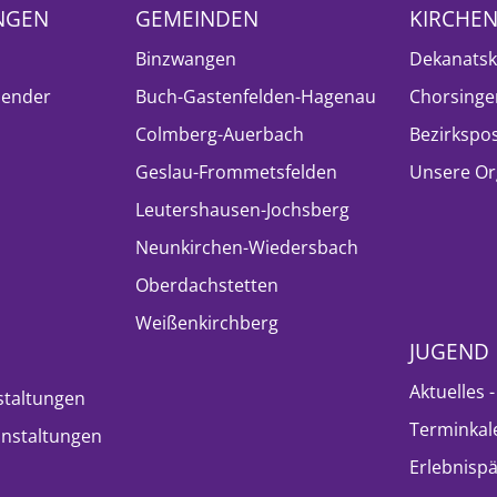
NGEN
GEMEINDEN
KIRCHE
Binzwangen
Dekanatsk
lender
Buch-Gastenfelden-Hagenau
Chorsinge
Colmberg-Auerbach
Bezirkspo
Geslau-Frommetsfelden
Unsere Or
Leutershausen-Jochsberg
Neunkirchen-Wiedersbach
Oberdachstetten
Weißenkirchberg
JUGEND
Aktuelles 
staltungen
Terminkal
nstaltungen
Erlebnisp