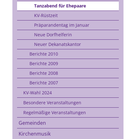
Tanzabend für Ehepaare
KV-Rüstzeit
Präparandentag im Januar
Neue Dorfhelferin
Neuer Dekanatskantor
Berichte 2010
Berichte 2009
Berichte 2008
Berichte 2007
KV-Wahl 2024
Besondere Veranstaltungen
Regelmäßige Veranstaltungen
Gemeinden
Kirchenmusik