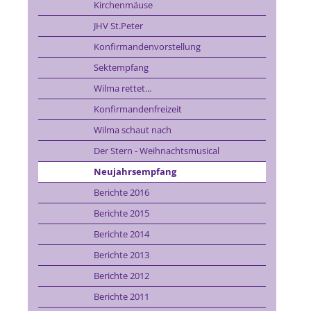
Kirchenmäuse
JHV St.Peter
Konfirmandenvorstellung
Sektempfang
Wilma rettet...
Konfirmandenfreizeit
Wilma schaut nach
Der Stern - Weihnachtsmusical
Neujahrsempfang
Berichte 2016
Berichte 2015
Berichte 2014
Berichte 2013
Berichte 2012
Berichte 2011