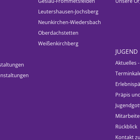
Geslau-Frommetsfelden
Unsere Or
Leutershausen-Jochsberg
Neunkirchen-Wiedersbach
Oberdachstetten
Weißenkirchberg
JUGEND
Aktuelles 
staltungen
Terminkal
nstaltungen
Erlebnisp
Präpis und
Jugendgot
Mitarbeite
Rückblick
Kontakt z