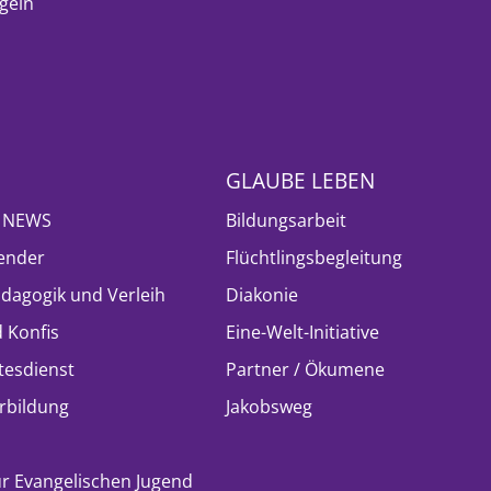
geln
GLAUBE LEBEN
- NEWS
Bildungsarbeit
ender
Flüchtlingsbegleitung
ädagogik und Verleih
Diakonie
 Konfis
Eine-Welt-Initiative
tesdienst
Partner / Ökumene
rbildung
Jakobsweg
ur Evangelischen Jugend