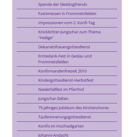
Spende der Sleddogfriends
Fastenessen in Frommetsfelden
Impressionen vom 2. Konfi-Tag
Knicklichter-Jungschar zum Thema
"Heilige"
Dekanatsfrauengottesdienst
Erntedank-Fest in Geslau und
Frommetsfelden
Konfirmandenfreizeit 2010
Kindergottesdienst-Herbstfest
Niederfallfest im Pfarrhof
Jungschar-Zelten
75-jähriges Jubiläum des Kirchenchores
Tauferinnerungsgottesdienst
Konfis im Hochseilgarten
Johanni-Andacht