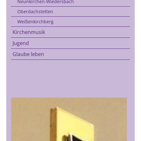
Neunkirchen-Wiedersbach
Oberdachstetten
Weißenkirchberg
Kirchenmusik
Jugend
Glaube leben