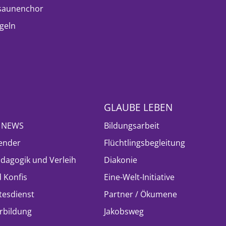
saunenchor
geln
GLAUBE LEBEN
- NEWS
Bildungsarbeit
ender
Flüchtlingsbegleitung
ädagogik und Verleih
Diakonie
 Konfis
Eine-Welt-Initiative
tesdienst
Partner / Ökumene
rbildung
Jakobsweg