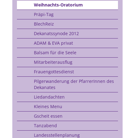
Weihnachts-Oratorium
Präpi-Tag
BlechReiz
Dekanatssynode 2012
ADAM & EVA privat
Balsam für die Seele
Mitarbeiterausflug
Frauengottesdienst
Pilgerwanderung der PfarrerInnen des
Dekanates
Liedandachten
Kleines Menu
Gscheit essen
Tanzabend
Landesstellenplanung