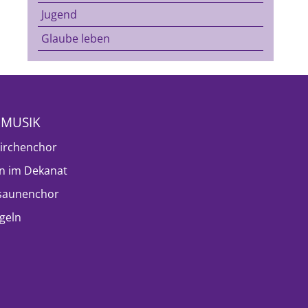
Jugend
Glaube leben
NMUSIK
irchenchor
n im Dekanat
saunenchor
geln