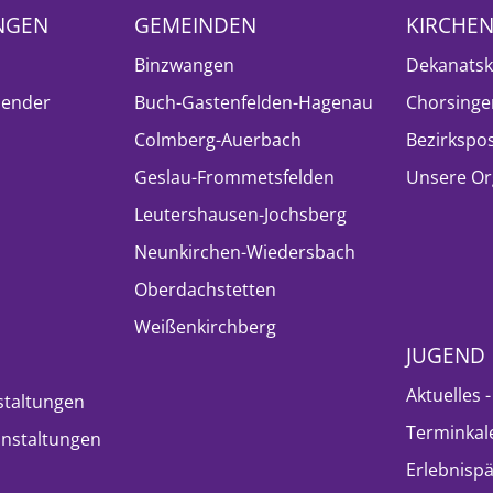
NGEN
GEMEINDEN
KIRCHE
Binzwangen
Dekanatsk
lender
Buch-Gastenfelden-Hagenau
Chorsinge
Colmberg-Auerbach
Bezirkspo
Geslau-Frommetsfelden
Unsere Or
Leutershausen-Jochsberg
Neunkirchen-Wiedersbach
Oberdachstetten
Weißenkirchberg
JUGEND
Aktuelles 
staltungen
Terminkal
nstaltungen
Erlebnisp