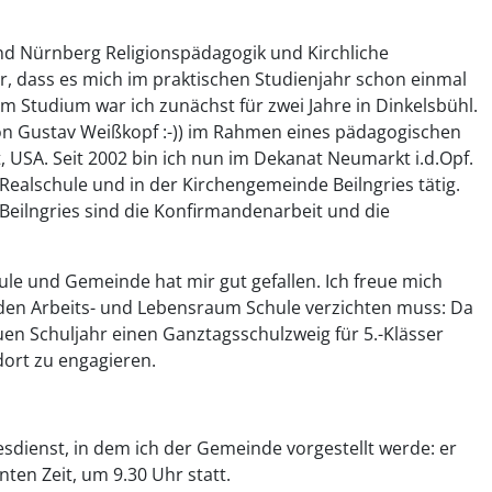
nd Nürnberg Religionspädagogik und Kirchliche
her, dass es mich im praktischen Studienjahr schon einmal
 Studium war ich zunächst für zwei Jahre in Dinkelsbühl.
on Gustav Weißkopf :-)) im Rahmen eines pädagogischen
 USA. Seit 2002 bin ich nun im Dekanat Neumarkt i.d.Opf.
Realschule und in der Kirchengemeinde Beilngries tätig.
eilngries sind die Konfirmandenarbeit und die
ule und Gemeinde hat mir gut gefallen. Ich freue mich
f den Arbeits- und Lebensraum Schule verzichten muss: Da
en Schuljahr einen Ganztagsschulzweig für 5.-Klässer
dort zu engagieren.
sdienst, in dem ich der Gemeinde vorgestellt werde: er
ten Zeit, um 9.30 Uhr statt.