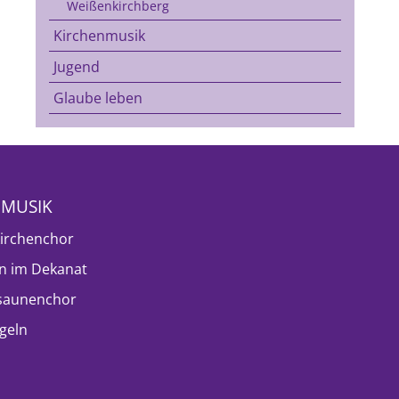
Weißenkirchberg
Kirchenmusik
Jugend
Glaube leben
NMUSIK
irchenchor
n im Dekanat
saunenchor
geln