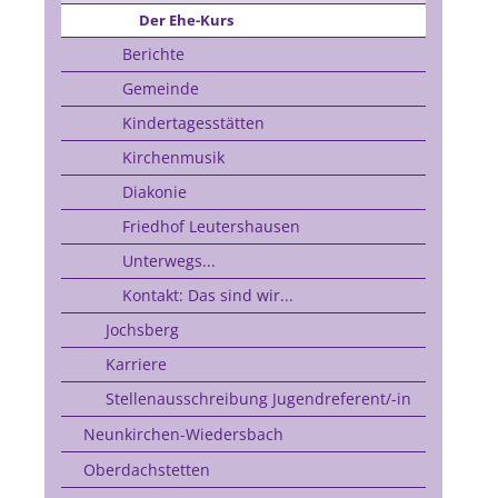
Der Ehe-Kurs
Berichte
Gemeinde
Kindertagesstätten
Kirchenmusik
Diakonie
Friedhof Leutershausen
Unterwegs...
Kontakt: Das sind wir...
Jochsberg
Karriere
Stellenausschreibung Jugendreferent/-in
Neunkirchen-Wiedersbach
Oberdachstetten