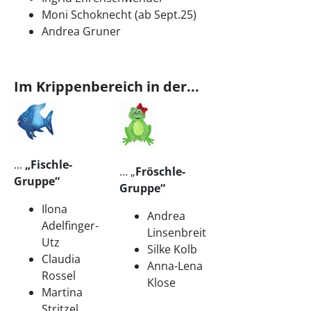
Moni Schoknecht (ab Sept.25)
Andrea Gruner
Im Krippenbereich in der...
...
„Fischle-
… „
Fröschle-
Gruppe“
Gruppe“
Ilona
Andrea
Adelfinger-
Linsenbreit
Utz
Silke Kolb
Claudia
Anna-Lena
Rossel
Klose
Martina
Stritzel