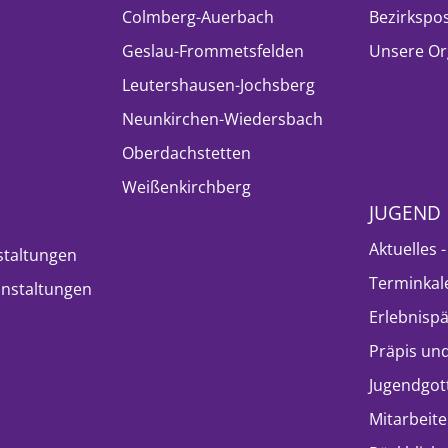
Colmberg-Auerbach
Bezirkspo
Geslau-Frommetsfelden
Unsere Or
Leutershausen-Jochsberg
Neunkirchen-Wiedersbach
Oberdachstetten
Weißenkirchberg
JUGEND
Aktuelles 
staltungen
Terminkal
nstaltungen
Erlebnisp
Präpis und
Jugendgot
Mitarbeite