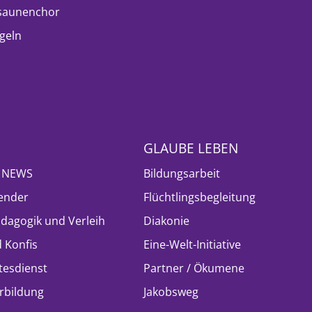
saunenchor
geln
GLAUBE LEBEN
- NEWS
Bildungsarbeit
ender
Flüchtlingsbegleitung
ädagogik und Verleih
Diakonie
 Konfis
Eine-Welt-Initiative
tesdienst
Partner / Ökumene
rbildung
Jakobsweg