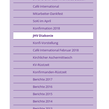
Café International
Mitarbeiter-Dankfest
SoKi im April
Konfirmation 2018
JHV Diakonie
Konfi-Vorstellung
Café International Februar 2018
Kirchlicher Aschermittwoch
KV-Rüstzeit
Konfirmanden-Rüstzeit
Berichte 2017
Berichte 2016
Berichte 2015
Berichte 2014
Berichte 2013