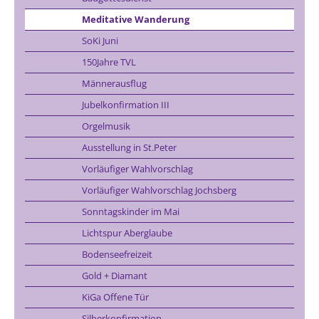
Meditative Wanderung
SoKi Juni
150Jahre TVL
Männerausflug
Jubelkonfirmation III
Orgelmusik
Ausstellung in St.Peter
Vorläufiger Wahlvorschlag
Vorläufiger Wahlvorschlag Jochsberg
Sonntagskinder im Mai
Lichtspur Aberglaube
Bodenseefreizeit
Gold + Diamant
KiGa Offene Tür
Silberkonfirmation