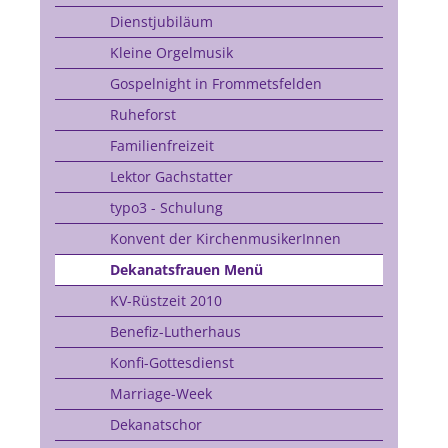
Dienstjubiläum
Kleine Orgelmusik
Gospelnight in Frommetsfelden
Ruheforst
Familienfreizeit
Lektor Gachstatter
typo3 - Schulung
Konvent der KirchenmusikerInnen
Dekanatsfrauen Menü
KV-Rüstzeit 2010
Benefiz-Lutherhaus
Konfi-Gottesdienst
Marriage-Week
Dekanatschor