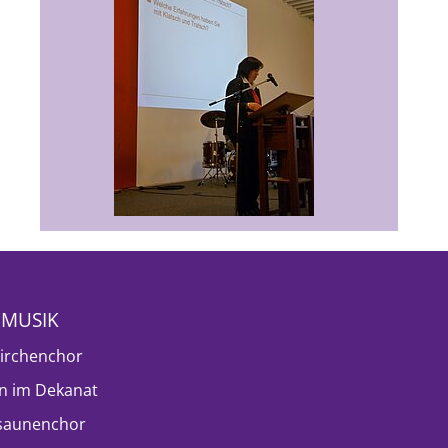
NMUSIK
irchenchor
n im Dekanat
saunenchor