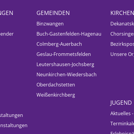
NGEN
GEMEINDEN
KIRCHE
Binzwangen
Dekanatsk
lender
Buch-Gastenfelden-Hagenau
Chorsinge
Colmberg-Auerbach
Bezirkspo
Geslau-Frommetsfelden
Unsere Or
Leutershausen-Jochsberg
Neunkirchen-Wiedersbach
Oberdachstetten
Weißenkirchberg
JUGEND
Aktuelles 
staltungen
Terminkal
nstaltungen
Erlebnisp