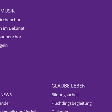
NMUSIK
irchenchor
n im Dekanat
saunenchor
geln
GLAUBE LEBEN
- NEWS
Bildungsarbeit
ender
Flüchtlingsbegleitung
ädagogik und Verleih
Diakonie