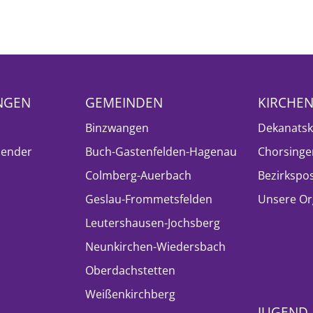
NGEN
GEMEINDEN
KIRCHE
Binzwangen
Dekanatsk
lender
Buch-Gastenfelden-Hagenau
Chorsinge
Colmberg-Auerbach
Bezirkspo
Geslau-Frommetsfelden
Unsere Or
Leutershausen-Jochsberg
Neunkirchen-Wiedersbach
Oberdachstetten
Weißenkirchberg
JUGEND