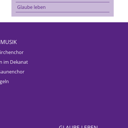
Glaube leben
NMUSIK
irchenchor
n im Dekanat
saunenchor
geln
GLAUBE LEBEN