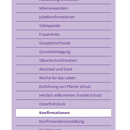
Männerwandern
Jubelkonfirmationen
Tafelspende
Frauenkreis
Gospelchorfreizeit
Grundsteinlegung
Silberne Konfirmation
Abschied und Dank
Woche für das Leben
Einführung von Pfarrer Schulz
Herzlich willkommen, Familie Schulz!
Osterfrühstück
Konfirmationen
Konfirmandenvorstellung