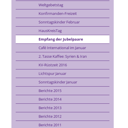
Weltgebetstag
Konfirmanden-Freizeit
Sonntagskinder Februar
HausKreisTag
Empfang der Jubelpaare
Café International im Januar
2. Tasse Kaffee: Syrien & Iran
KV-Rüstzeit 2016
Lichtspur Januar
Sonntagskinder Januar
Berichte 2015
Berichte 2014
Berichte 2013
Berichte 2012
Berichte 2011