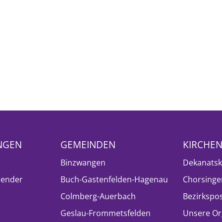
NGEN
GEMEINDEN
KIRCHE
Binzwangen
Dekanatsk
lender
Buch-Gastenfelden-Hagenau
Chorsinge
Colmberg-Auerbach
Bezirkspo
Geslau-Frommetsfelden
Unsere Or