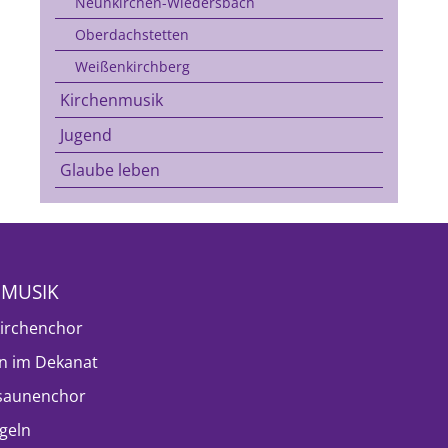
Neunkirchen-Wiedersbach
Oberdachstetten
Weißenkirchberg
Kirchenmusik
Jugend
Glaube leben
NMUSIK
irchenchor
n im Dekanat
saunenchor
geln