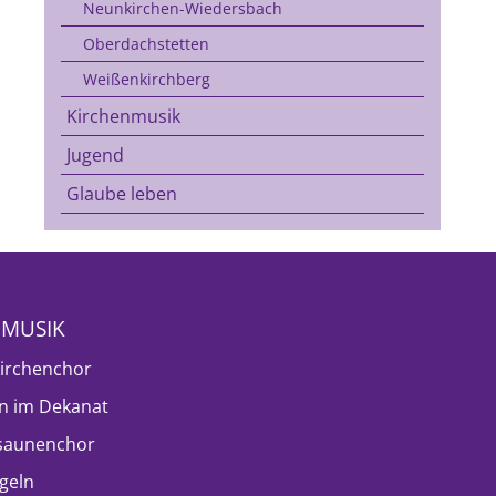
Neunkirchen-Wiedersbach
Oberdachstetten
Weißenkirchberg
Kirchenmusik
Jugend
Glaube leben
NMUSIK
irchenchor
n im Dekanat
saunenchor
geln