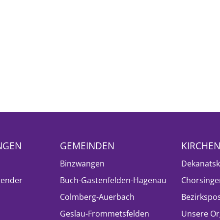
NGEN
GEMEINDEN
KIRCHE
Binzwangen
Dekanatsk
lender
Buch-Gastenfelden-Hagenau
Chorsinge
Colmberg-Auerbach
Bezirkspo
Geslau-Frommetsfelden
Unsere Or