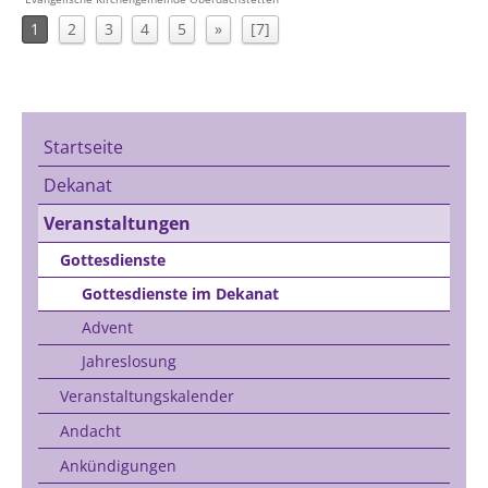
1
2
3
4
5
»
[7]
Startseite
Dekanat
Veranstaltungen
Gottesdienste
Gottesdienste im Dekanat
Advent
Jahreslosung
Veranstaltungskalender
Andacht
Ankündigungen