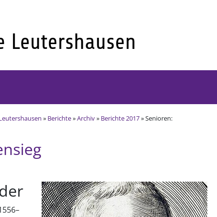
Leutershausen
»
Berichte
»
Archiv
»
Berichte 2017
» Senioren:
ensieg
eder
1556–