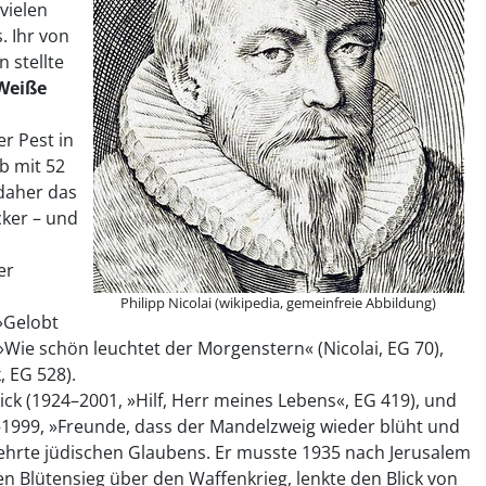
vielen
 Ihr von
 stellte
Weiße
er Pest in
b mit 52
 daher das
ker – und
er
Philipp Nicolai (wikipedia, gemeinfreie Abbildung)
»Gelobt
»Wie schön leuchtet der Morgenstern« (Nicolai, EG 70),
, EG 528).
ick (1924–2001, »Hilf, Herr meines Lebens«, EG 419), und
–1999, »Freunde, dass der Mandelzweig wieder blüht und
ehrte jüdischen Glaubens. Er musste 1935 nach Jerusalem
den Blütensieg über den Waffenkrieg, lenkte den Blick von