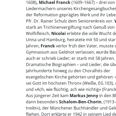
1608)
, Michael Franck
(1609–1667) – drei von 
Liedermachern unseres Kirchengesangbuches.
der Reformation geprägtes Werk und ihr Leben
Pfr. Dr. Rainer Schulz dem Seniorenkreis vor.
starb an Trichinenvergiftung nach Genuß von
Wolfsfleisch,
Nicolai
erlebte die volle Wucht d
Unna und Hamburg, heiratete mit 50 und star
Jahren,
Franck
verlor früh den Vater, musste
Gymnasium aus Geldnot verlassen, wurde Bäc
auch er schrieb Lieder; er starb mit 58 Jahren.
Dramatische Biographien – und Lieder, die üb
Jahrhunderte hinweg zu den Choralhits der
evangelischen Kirche gehörten und gehören: 
sei Gott im höchsten Thron« (Weiße, EG 103), 
und »Ach, wie flüchtig, ach wie nichtig« (Franck
Aus jüngerer Zeit kam
Markus Jenny
in den Bl
dann besonders
Schalom-Ben-Chorin
, (1913
treibt«), der Münchener Buchhändler und Gel
fliehen. Dort erklärte er 1942 in seinem Lied 