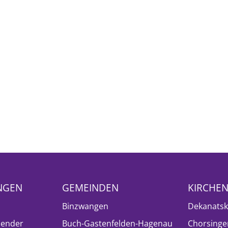
NGEN
GEMEINDEN
KIRCHE
Binzwangen
Dekanatsk
lender
Buch-Gastenfelden-Hagenau
Chorsinge