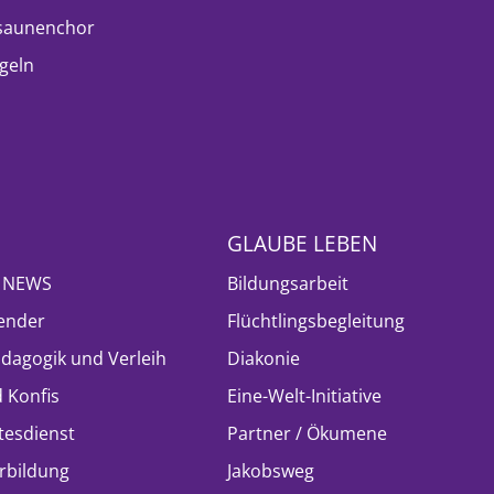
saunenchor
geln
GLAUBE LEBEN
- NEWS
Bildungsarbeit
ender
Flüchtlingsbegleitung
ädagogik und Verleih
Diakonie
 Konfis
Eine-Welt-Initiative
tesdienst
Partner / Ökumene
rbildung
Jakobsweg