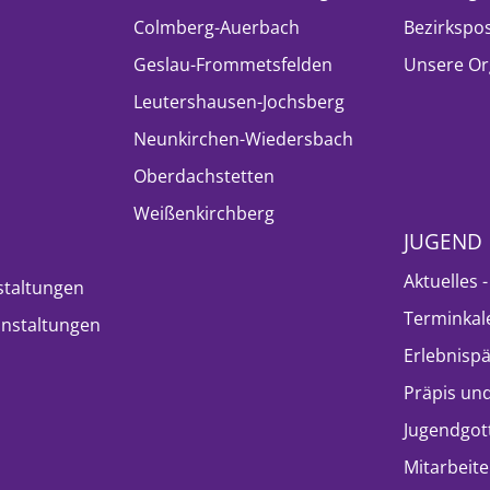
Colmberg-Auerbach
Bezirkspo
Geslau-Frommetsfelden
Unsere Or
Leutershausen-Jochsberg
Neunkirchen-Wiedersbach
Oberdachstetten
Weißenkirchberg
JUGEND
Aktuelles 
staltungen
Terminkal
nstaltungen
Erlebnisp
Präpis und
Jugendgot
Mitarbeite